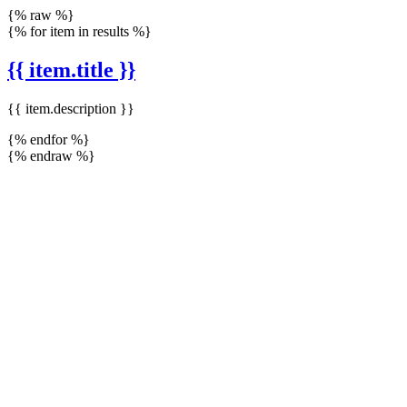
{% raw %}
{% for item in results %}
{{ item.title }}
{{ item.description }}
{% endfor %}
{% endraw %}